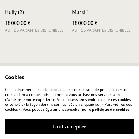
Hully (2)
Mursi 1
18 000,00 €
18 000,00 €
AUTRES VARIANTES DISPONIBLES
AUTRES VARIANTES DISPONIBLES
Cookies
Contactez-nous
Conditions
Politique de
Politique de cookies
Ce site Internet utilise des cookies. Les cookies sont de petits fichiers qui
confidentialité
nous aident à comprendre comment vous utilisez nos services afin
d'améliorer votre expérience. Vous pouvez en savoir plus sur ces cookies
et contrôler la façon dont ils sont utilisés en cliquant sur « Paramètres des
cookies ». Vous pouvez également consulter notre
politique de cookies
.
Tout accepter
©
2026
jaime-or.com