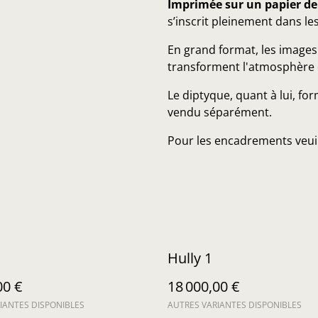
Imprimée sur un papier de
s’inscrit pleinement dans les 
En grand format, les images
transforment l'atmosphère 
Le diptyque, quant à lui, for
vendu séparément.
Pour les encadrements veuill
Hully 1
00 €
18 000,00 €
IANTES DISPONIBLES
AUTRES VARIANTES DISPONIBLES